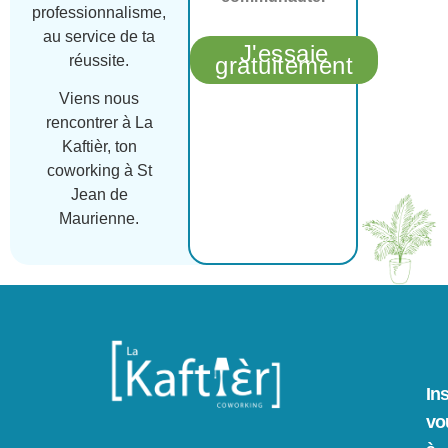
professionnalisme,
au service de ta
J'essaie
réussite.
gratuitement
Viens nous
rencontrer à La
Kaftièr, ton
coworking à St
Jean de
Maurienne.
In
vo