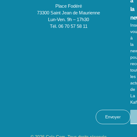
à
Place Fodéré
la
73300 Saint Jean de Maurienne
ne
Lun-Ven. 9h – 17h30
Ins
Tél. 06 70 57 58 11
vo
à
la
new
pou
rec
tou
les
act
de
La
Kaft
Envoyer
© 2026 Cola Com. Tous droits réservés