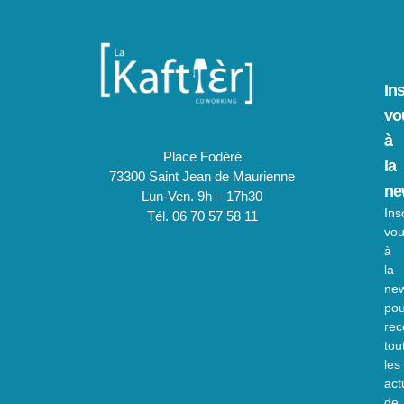
In
vo
à
Place Fodéré
la
73300 Saint Jean de Maurienne
ne
Lun-Ven. 9h – 17h30
Ins
Tél. 06 70 57 58 11
vo
à
la
new
pou
rec
tou
les
act
de