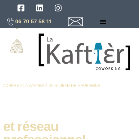
06 70 57 58 11
ADHÈRE À LA KAFTIÈR À SAINT-JEAN-DE-MAURIENNE
Réductions
exclusives
et réseau