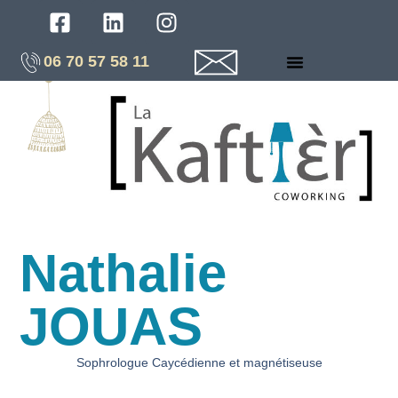
06 70 57 58 11
Nathalie
JOUAS
Sophrologue Caycédienne et magnétiseuse