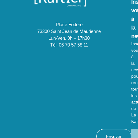
In
vo
à
Place Fodéré
la
73300 Saint Jean de Maurienne
ne
Lun-Ven. 9h – 17h30
Ins
Tél. 06 70 57 58 11
vo
à
la
new
pou
rec
tou
les
act
de
La
Kaft
Envoyer