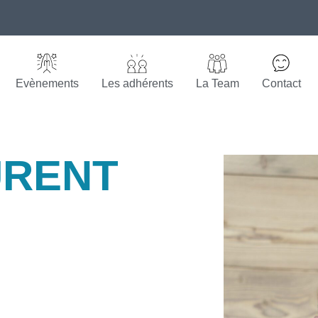
Evènements
Les adhérents
La Team
Contact
Created by Made x Made
Created by Made x Made
Created by Made x Made
from the Noun Project
Created by Made x Made
from the Noun Project
from the Noun Project
from the Noun Project
URENT