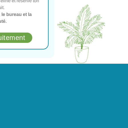
line et réserve ton
it.
, le bureau et la
té.
uitement