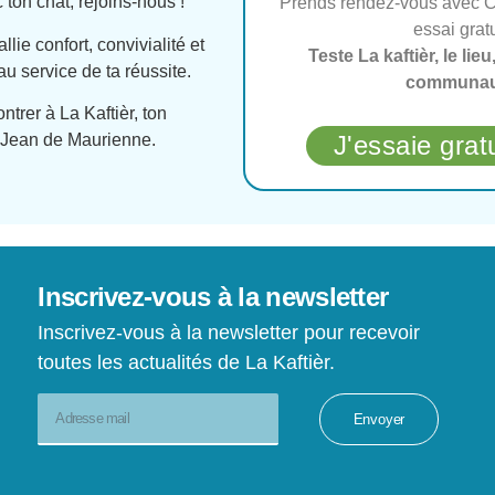
 ton chat, rejoins-nous !
Prends rendez-vous avec Cé
essai gratu
lie confort, convivialité et
Teste La kaftièr, le lieu
u service de ta réussite.
communau
trer à La Kaftièr, ton
J'essaie grat
 Jean de Maurienne.
Inscrivez-vous à la newsletter
Inscrivez-vous à la newsletter pour recevoir
toutes les actualités de La Kaftièr.
Envoyer