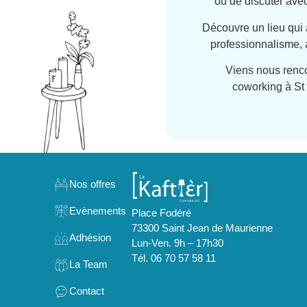
ou de discuter avec
Découvre un lieu qui al
professionnalisme, a
Viens nous rencon
coworking à St
Nos offres
Evènements
Place Fodéré
Created by Made x Made
from the Noun Project
73300 Saint Jean de Maurienne
Adhésion
Lun-Ven. 9h – 17h30
Created by Made x Made
from the Noun Project
Tél. 06 70 57 58 11
La Team
Created by Made x Made
from the Noun Project
Contact
Created by Made x Made
from the Noun Project